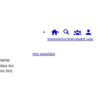
Startseite
Suche
Kontakt
Login
jetzt anmelden
egung:
tze frei)