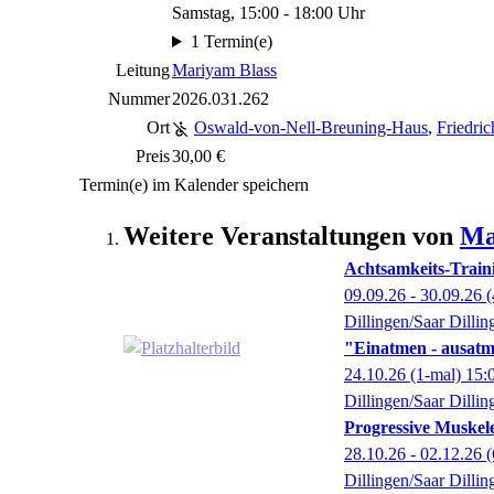
Samstag, 15:00 - 18:00 Uhr
1 Termin(e)
Leitung
Mariyam Blass
Nummer
2026.031.262
Ort
Oswald-von-Nell-Breuning-Haus
,
Friedric
Preis
30,00 €
Termin(e) im Kalender speichern
Weitere Veranstaltungen von
Ma
Achtsamkeits-Train
09.09.26 - 30.09.26
(
Dillingen/Saar Dillin
"Einatmen - ausat
24.10.26
(1-mal)
15:
Dillingen/Saar Dillin
Progressive Muske
28.10.26 - 02.12.26
(
Dillingen/Saar Dillin