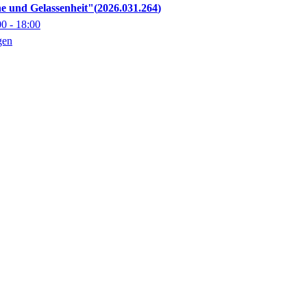
he und Gelassenheit"
2026.031.264
00
- 18:00
gen