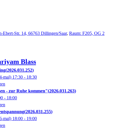
h-Ebert-Str. 14, 66763 Dillingen/Saar
,
Raum: F205, OG 2
riyam
Blass
ing
2026.031.252
4-mal)
17:30
- 18:30
gen
men - zur Ruhe kommen"
2026.031.263
00
- 18:00
gen
lentspannung
2026.031.255
6-mal)
18:00
- 19:00
gen