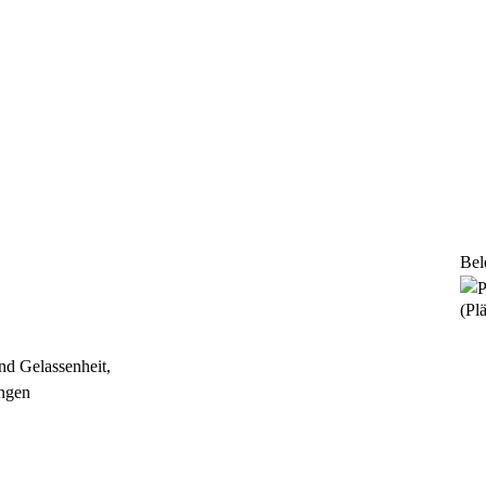
Bel
(Plä
nd Gelassenheit,
ungen