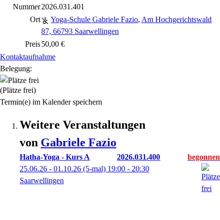
Nummer
2026.031.401
Ort
Yoga-Schule Gabriele Fazio
,
Am Hochgerichtswald
87, 66793 Saarwellingen
Preis
50,00 €
Kontaktaufnahme
Belegung:
(Plätze frei)
Termin(e) im Kalender speichern
Weitere Veranstaltungen
von
Gabriele
Fazio
Hatha-Yoga - Kurs A
2026.031.400
25.06.26 - 01.10.26
(5-mal)
19:00
- 20:30
Saarwellingen