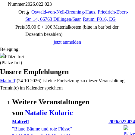
Nummer
2026.022.023
Ort
Oswald-von-Nell-Breuning-Haus
,
Friedrich-Ebert-
Str. 14, 66763 Dillingen/Saar
,
Raum: F016, EG
Preis
35,00 € + 10€ Materialkosten (bitte in bar bei der
Dozentin bezahlen)
jetzt anmelden
Belegung:
(Plätze frei)
Unsere Empfehlungen
Maltreff
(24.10.2026)
ist eine Fortsetzung zu
dieser Veranstaltung.
Termin(e) im Kalender speichern
Weitere Veranstaltungen
von
Natalie
Kolaric
Maltreff
2026.022.024
"Blaue Bäume und rote Flüsse"