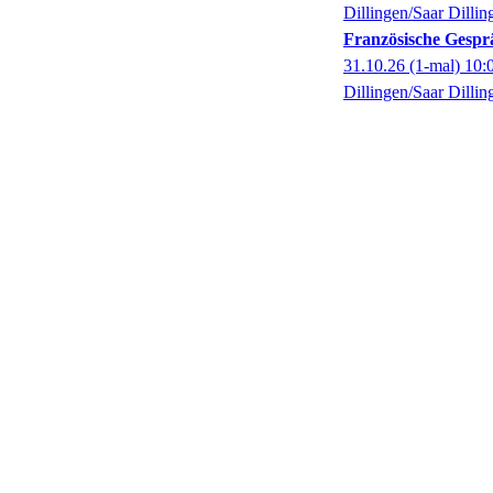
Dillingen/Saar Dillin
Französische Gespr
31.10.26
(1-mal)
10:
Dillingen/Saar Dillin