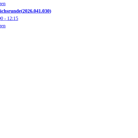
gen
ächsrunde
2026.041.030
00
- 12:15
gen