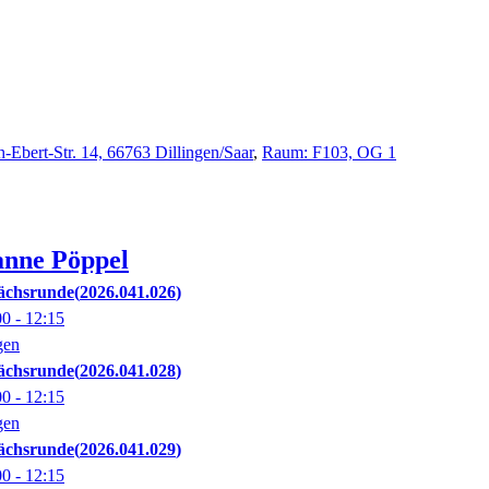
h-Ebert-Str. 14, 66763 Dillingen/Saar
,
Raum: F103, OG 1
anne
Pöppel
ächsrunde
2026.041.026
00
- 12:15
gen
ächsrunde
2026.041.028
00
- 12:15
gen
ächsrunde
2026.041.029
00
- 12:15