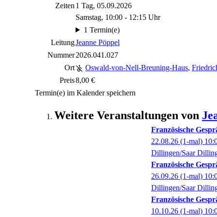
Zeiten
1 Tag, 05.09.2026
Samstag, 10:00 - 12:15 Uhr
1 Termin(e)
Leitung
Jeanne Pöppel
Nummer
2026.041.027
Ort
Oswald-von-Nell-Breuning-Haus
,
Friedric
Preis
8,00 €
Termin(e) im Kalender speichern
Weitere Veranstaltungen von
Je
Französische Gespr
22.08.26
(1-mal)
10:
Dillingen/Saar Dillin
Französische Gespr
26.09.26
(1-mal)
10:
Dillingen/Saar Dillin
Französische Gespr
10.10.26
(1-mal)
10: