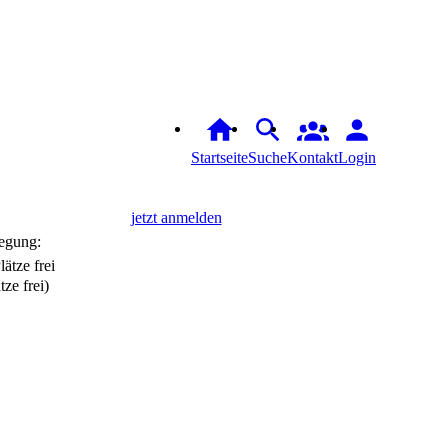
Startseite
Suche
Kontakt
Login
jetzt anmelden
egung:
tze frei)