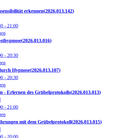
ensibilität erkennen
2026.013.142
30
- 21:00
gen
bsthypnose
2026.013.016
00
- 20:30
gen
durch Hypnose
2026.013.107
00
- 20:30
gen
 - Erlernen des Grübelprotokolls
2026.013.013
N
00
- 21:00
gen
hrungen mit dem Grübelprotokoll
2026.013.015
N
00
- 20:00