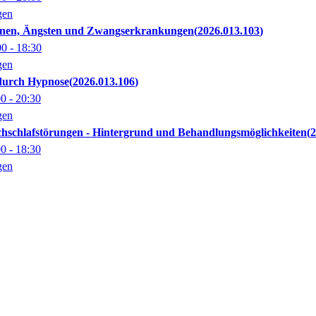
gen
ionen, Ängsten und Zwangserkrankungen
2026.013.103
00
- 18:30
gen
durch Hypnose
2026.013.106
00
- 20:30
gen
chschlafstörungen - Hintergrund und Behandlungsmöglichkeiten
2
00
- 18:30
gen