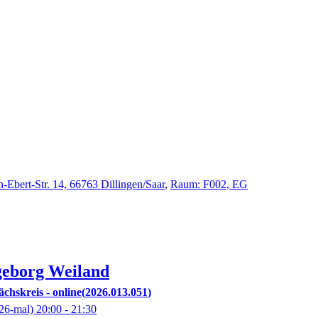
h-Ebert-Str. 14, 66763 Dillingen/Saar
,
Raum: F002, EG
geborg
Weiland
chskreis - online
2026.013.051
26-mal)
20:00
- 21:30