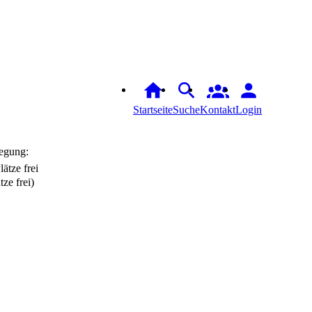
Startseite
Suche
Kontakt
Login
egung:
tze frei)