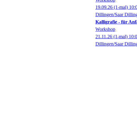
19.09.26
(1-mal)
10:
Dillingen/Saar Dillin
Kalligrafie - für A
Workshop
21.11.26
(1-mal)
10:
Dillingen/Saar Dillin