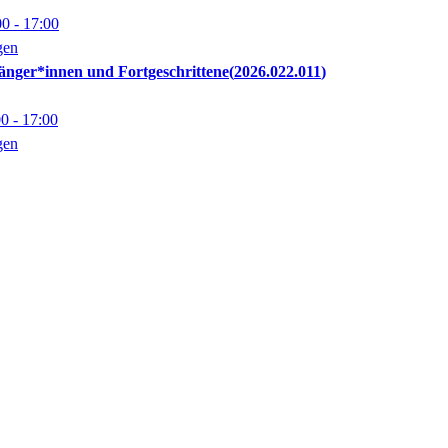
00
- 17:00
gen
nfänger*innen und Fortgeschrittene
2026.022.011
00
- 17:00
gen