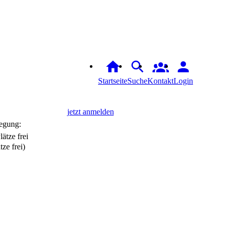
Startseite
Suche
Kontakt
Login
jetzt anmelden
egung:
tze frei)