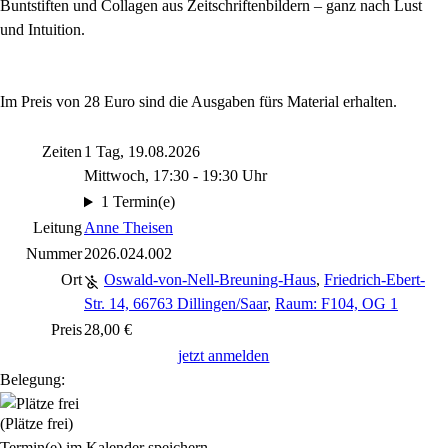
Buntstiften und Collagen aus Zeitschriftenbildern – ganz nach Lust
und Intuition.
Im Preis von 28 Euro sind die Ausgaben fürs Material erhalten.
Zeiten
1 Tag, 19.08.2026
Mittwoch, 17:30 - 19:30 Uhr
1 Termin(e)
Leitung
Anne Theisen
Nummer
2026.024.002
Ort
Oswald-von-Nell-Breuning-Haus
,
Friedrich-Ebert-
Str. 14, 66763 Dillingen/Saar
,
Raum: F104, OG 1
Preis
28,00 €
jetzt anmelden
Belegung:
(Plätze frei)
Termin(e) im Kalender speichern