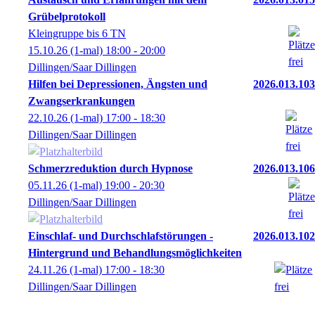
Grübelprotokoll
Kleingruppe bis 6 TN
15.10.26
(1-mal)
18:00
- 20:00
Dillingen/Saar Dillingen
Hilfen bei Depressionen, Ängsten und
2026.013.103
Zwangserkrankungen
22.10.26
(1-mal)
17:00
- 18:30
Dillingen/Saar Dillingen
Schmerzreduktion durch Hypnose
2026.013.106
05.11.26
(1-mal)
19:00
- 20:30
Dillingen/Saar Dillingen
Einschlaf- und Durchschlafstörungen -
2026.013.102
Hintergrund und Behandlungsmöglichkeiten
24.11.26
(1-mal)
17:00
- 18:30
Dillingen/Saar Dillingen