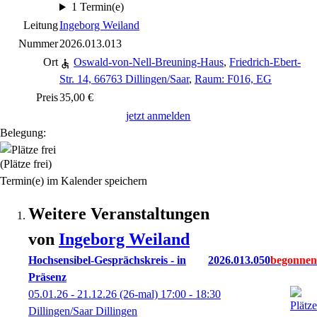
1 Termin(e)
Leitung
Ingeborg Weiland
Nummer
2026.013.013
Ort
Oswald-von-Nell-Breuning-Haus
,
Friedrich-Ebert-
Str. 14, 66763 Dillingen/Saar
,
Raum: F016, EG
Preis
35,00 €
jetzt anmelden
Belegung:
(Plätze frei)
Termin(e) im Kalender speichern
Weitere Veranstaltungen
von
Ingeborg
Weiland
Hochsensibel-Gesprächskreis - in
2026.013.050
Präsenz
05.01.26 - 21.12.26
(26-mal)
17:00
- 18:30
Dillingen/Saar Dillingen