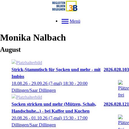
Menü
Monika
Nalbach
August
Strick-Stammtisch für Socken und mehr - mit
2026.028.103
Imbiss
18.08.26 - 29.09.26
(7-mal)
18:30
- 20:00
Dillingen/Saar Dillingen
Socken stricken und mehr (Mützen, Schals,
2026.028.121
Handschuhe...) - bei Kaffee und Kuchen
20.08.26 - 01.10.26
(7-mal)
15:30
- 17:00
Dillingen/Saar Dillingen