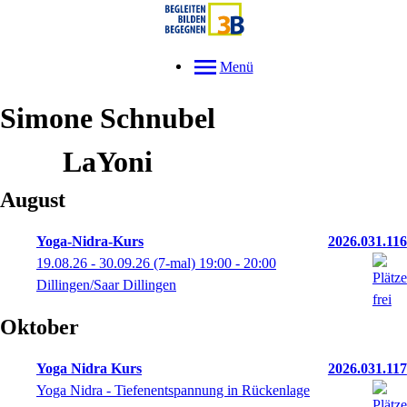
Menü
Simone
Schnubel
LaYoni
August
Yoga-Nidra-Kurs
2026.031.116
19.08.26 - 30.09.26
(7-mal)
19:00
- 20:00
Dillingen/Saar Dillingen
Oktober
Yoga Nidra Kurs
2026.031.117
Yoga Nidra - Tiefenentspannung in Rückenlage