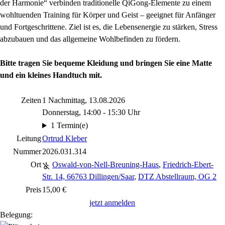
der Harmonie“ verbinden traditionelle QiGong-Elemente zu einem
wohltuenden Training für Körper und Geist – geeignet für Anfänger
und Fortgeschrittene. Ziel ist es, die Lebensenergie zu stärken, Stress
abzubauen und das allgemeine Wohlbefinden zu fördern.
Bitte tragen Sie bequeme Kleidung und bringen Sie eine Matte
und ein kleines Handtuch mit.
Zeiten
1 Nachmittag, 13.08.2026
Donnerstag, 14:00 - 15:30 Uhr
1 Termin(e)
Leitung
Ortrud Kleber
Nummer
2026.031.314
Ort
Oswald-von-Nell-Breuning-Haus
,
Friedrich-Ebert-
Str. 14, 66763 Dillingen/Saar
,
DTZ Abstellraum, OG 2
Preis
15,00 €
jetzt anmelden
Belegung: