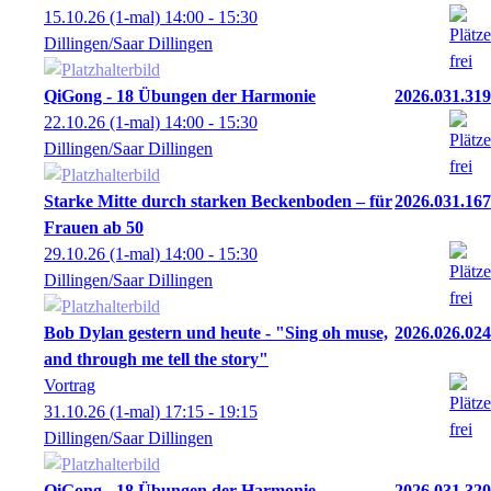
15.10.26
(1-mal)
14:00
- 15:30
Dillingen/Saar Dillingen
QiGong - 18 Übungen der Harmonie
2026.031.319
22.10.26
(1-mal)
14:00
- 15:30
Dillingen/Saar Dillingen
Starke Mitte durch starken Beckenboden – für
2026.031.167
Frauen ab 50
29.10.26
(1-mal)
14:00
- 15:30
Dillingen/Saar Dillingen
Bob Dylan gestern und heute - "Sing oh muse,
2026.026.024
and through me tell the story"
Vortrag
31.10.26
(1-mal)
17:15
- 19:15
Dillingen/Saar Dillingen
QiGong - 18 Übungen der Harmonie
2026.031.320