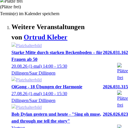
(Plätze frei)
Termin(e) im Kalender speichern
Weitere Veranstaltungen
von
Ortrud
Kleber
Starke Mitte durch starken Beckenboden – für
2026.031.162
Frauen ab 50
20.08.26
(1-mal)
14:00
- 15:30
Dillingen/Saar Dillingen
QiGong - 18 Übungen der Harmonie
2026.031.315
27.08.26
(1-mal)
14:00
- 15:30
Dillingen/Saar Dillingen
Bob Dylan gestern und heute - "Sing oh muse,
2026.026.023
and through me tell the story"
Vortrag