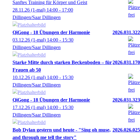
Sanftes Training für Körper und Geist
28.11.26
(1-mal)
14:00
- 17:00
Dillingen/Saar Dillingen
QiGong - 18 Übungen der Harmonie
2026.031.322
03.12.26
(1-mal)
14:00
- 15:30
Dillingen/Saar Dillingen
Starke Mitte durch starken Beckenboden – für
2026.031.170
Frauen ab 50
10.12.26
(1-mal)
14:00
- 15:30
Dillingen/Saar Dillingen
QiGong - 18 Übungen der Harmonie
2026.031.323
17.12.26
(1-mal)
14:00
- 15:30
Dillingen/Saar Dillingen
Bob Dylan gestern und heute - "Sing oh muse,
2026.026.025
and through me tell the story"